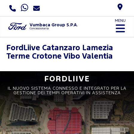
MENU
Vumbaca Group S.P.A.
Concessionaria
FordLiive
Catanzaro Lamezia
Terme Crotone Vibo Valentia
FORDLIIVE
IL NUOVO SISTEMA CONNESSO E INTEGRATO PER LA
GESTIONE DEI TEMPI OPERATIVI IN ASSISTENZA