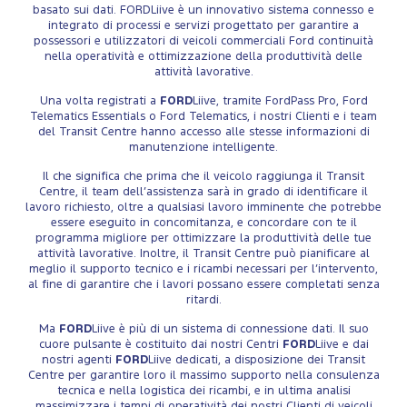
basato sui dati. FORDLiive è un innovativo sistema connesso e
integrato di processi e servizi progettato per garantire a
possessori e utilizzatori di veicoli commerciali Ford continuità
nella operatività e ottimizzazione della produttività delle
attività lavorative.
Una volta registrati a
FORD
Liive, tramite FordPass Pro, Ford
Telematics Essentials o Ford Telematics, i nostri Clienti e i team
del Transit Centre hanno accesso alle stesse informazioni di
manutenzione intelligente.
Il che significa che prima che il veicolo raggiunga il Transit
Centre, il team dell’assistenza sarà in grado di identificare il
lavoro richiesto, oltre a qualsiasi lavoro imminente che potrebbe
essere eseguito in concomitanza, e concordare con te il
programma migliore per ottimizzare la produttività delle tue
attività lavorative. Inoltre, il Transit Centre può pianificare al
meglio il supporto tecnico e i ricambi necessari per l’intervento,
al fine di garantire che i lavori possano essere completati senza
ritardi.
Ma
FORD
Liive è più di un sistema di connessione dati. Il suo
cuore pulsante è costituito dai nostri Centri
FORD
Liive e dai
nostri agenti
FORD
Liive dedicati, a disposizione dei Transit
Centre per garantire loro il massimo supporto nella consulenza
tecnica e nella logistica dei ricambi, e in ultima analisi
massimizzare i tempi di operatività dei nostri Clienti di veicoli