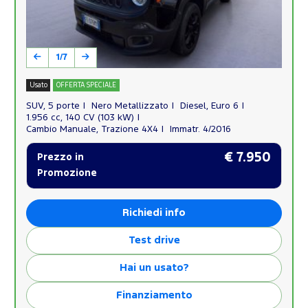
1/7
Usato
OFFERTA SPECIALE
SUV, 5 porte
Nero Metallizzato
Diesel, Euro 6
1.956 cc, 140 CV (103 kW)
Cambio Manuale, Trazione 4X4
Immatr. 4/2016
€ 7.950
Prezzo in
Promozione
Richiedi info
Test drive
Hai un usato?
Finanziamento