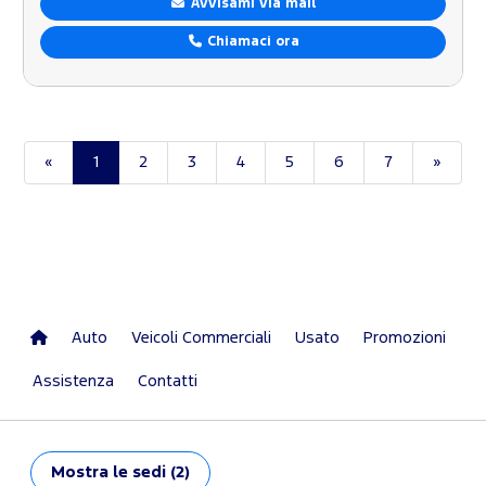
Avvisami via mail
Chiamaci ora
«
1
2
3
4
5
6
7
»
Auto
Veicoli Commerciali
Usato
Promozioni
Assistenza
Contatti
Mostra
le sedi (2)