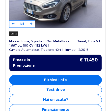
1/8
Usato
Monovolume, 5 porte
Oro Metallizzato
Diesel, Euro 6
1.997 cc, 180 CV (132 kW)
Cambio Automatico, Trazione 4X4
Immatr. 12/2015
€ 11.450
Prezzo in
Promozione
Richiedi info
Test drive
Hai un usato?
Finanziamento