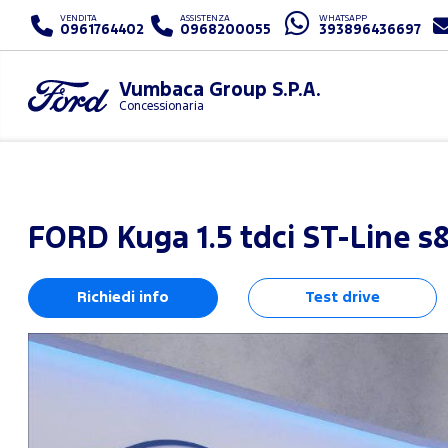
VENDITA
ASSISTENZA
WHATSAPP
0961764402
0968200055
393896436697
Vumbaca Group S.P.A.
Concessionaria
FORD
Kuga 1.5 tdci ST-Line 
Richiedi info
Test drive