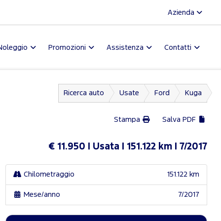
Azienda
Noleggio
Promozioni
Assistenza
Contatti
Ricerca auto
Usate
Ford
Kuga
Stampa
Salva PDF
€ 11.950
Usata
151.122 km
7/2017
Chilometraggio
151.122 km
Mese/anno
7/2017