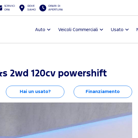
SCRIVICI
DOVE
ORARI DI
ORA
SIAMO
APERTURA
Auto
Veicoli Commerciali
Usato
s&s 2wd 120cv powershift
Hai un usato?
Finanziamento