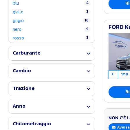
Ri
blu
4
giallo
3
grigio
16
FORD Ku
nero
9
rosso
3
Carburante
Cambio
1/10
Trazione
Ri
Anno
NON C'È 
Chilometraggio
Avvisa