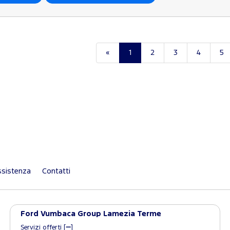
«
1
2
3
4
5
sistenza
Contatti
Ford Vumbaca Group Lamezia Terme
Servizi offerti [
]