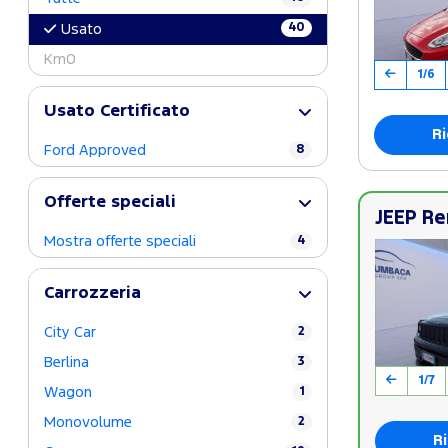
40
Usato
Km0
1/6
Usato Certificato
Ri
Ford Approved
8
Offerte speciali
JEEP Re
Mostra offerte speciali
4
Carrozzeria
City Car
2
Berlina
3
1/7
Wagon
1
Monovolume
2
Ri