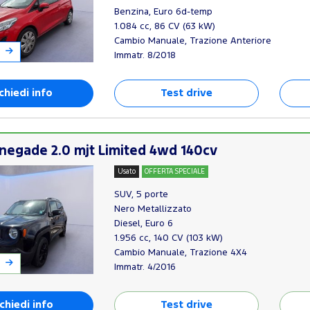
Benzina, Euro 6d-temp
1.084 cc, 86 CV (63 kW)
Cambio Manuale, Trazione Anteriore
Immatr. 8/2018
chiedi info
Test drive
negade 2.0 mjt Limited 4wd 140cv
Usato
OFFERTA SPECIALE
SUV, 5 porte
Nero Metallizzato
Diesel, Euro 6
1.956 cc, 140 CV (103 kW)
Cambio Manuale, Trazione 4X4
Immatr. 4/2016
chiedi info
Test drive