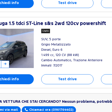
chiedi info
Test drive
ga 1.5 tdci ST-Line s&s 2wd 120cv powershift
Usato
SUV, 5 porte
Grigio Metallizzato
Diesel, Euro 6
1.499 cc, 120 CV (88 kW)
Cambio Automatico, Trazione Anteriore
Immatr. 7/2017
chiedi info
Test drive
LA VETTURA CHE STAI CERCANDO?
Nessun problema, potrebbe
mi via mail
Chiamaci ora
(0961764402)