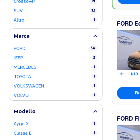
Crossover
19
SUV
12
Altro
1
FORD Ec
Marca
FORD
34
JEEP
2
MERCEDES
1
1/10
TOYOTA
1
VOLKSWAGEN
1
Ri
VOLVO
1
Modello
FORD Fi
Aygo X
1
Classe E
1