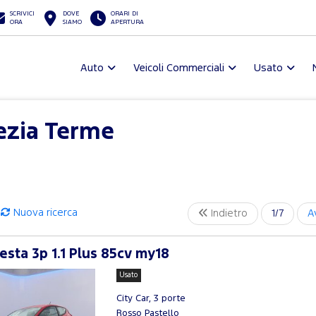
SCRIVICI
DOVE
ORARI DI
ORA
SIAMO
APERTURA
Auto
Veicoli Commerciali
Usato
ezia Terme
Nuova ricerca
Indietro
1/7
A
esta 3p 1.1 Plus 85cv my18
Usato
City Car, 3 porte
Rosso Pastello