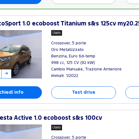
oSport 1.0 ecoboost Titanium s&s 125cv my20.2
Usato
Crossover, 5 porte
Oro Metallizzato
Benzina, Euro 6d-temp
998 cc, 125 CV (92 kW)
Cambio Manuale, Trazione Anteriore
Immatr. 1/2022
chiedi info
Test drive
esta Active 1.0 ecoboost s&s 100cv
Usato
Crossover, 5 porte