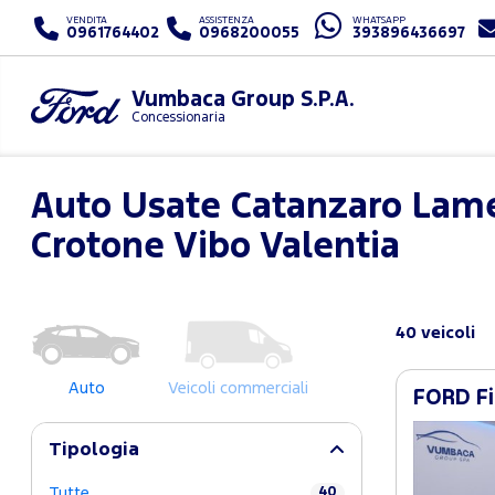
VENDITA
ASSISTENZA
WHATSAPP
0961764402
0968200055
393896436697
Vumbaca Group S.P.A.
Concessionaria
Auto Usate Catanzaro Lam
Crotone Vibo Valentia
40 veicoli
Auto
Veicoli commerciali
FORD Fi
Tipologia
Tutte
40