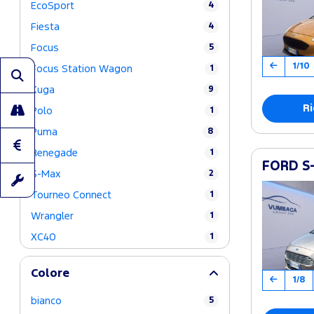
EcoSport
4
Fiesta
4
Focus
5
1/10
Focus Station Wagon
1
Kuga
9
Ri
Polo
1
Puma
8
Renegade
1
FORD S-
S-Max
2
Tourneo Connect
1
Wrangler
1
XC40
1
Colore
1/8
bianco
5