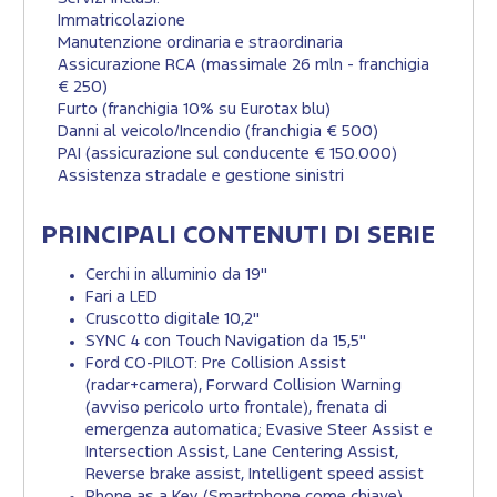
Immatricolazione
Manutenzione ordinaria e straordinaria
Assicurazione RCA (massimale 26 mln - franchigia
€ 250)
Furto (franchigia 10% su Eurotax blu)
Danni al veicolo/Incendio (franchigia € 500)
PAI (assicurazione sul conducente € 150.000)
Assistenza stradale e gestione sinistri
PRINCIPALI CONTENUTI DI SERIE
Cerchi in alluminio da 19"
Fari a LED
Cruscotto digitale 10,2"
SYNC 4 con Touch Navigation da 15,5"
Ford CO-PILOT: Pre Collision Assist
(radar+camera), Forward Collision Warning
(avviso pericolo urto frontale), frenata di
emergenza automatica; Evasive Steer Assist e
Intersection Assist, Lane Centering Assist,
Reverse brake assist, Intelligent speed assist
Phone as a Key (Smartphone come chiave)