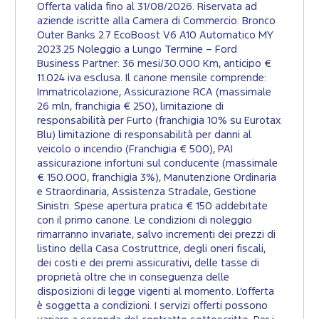
Offerta valida fino al 31/08/2026. Riservata ad
aziende iscritte alla Camera di Commercio. Bronco
Outer Banks 2.7 EcoBoost V6 A10 Automatico MY
2023.25 Noleggio a Lungo Termine – Ford
Business Partner: 36 mesi/30.000 Km, anticipo €
11.024 iva esclusa. Il canone mensile comprende:
Immatricolazione, Assicurazione RCA (massimale
26 mln, franchigia € 250), limitazione di
responsabilità per Furto (franchigia 10% su Eurotax
Blu) limitazione di responsabilità per danni al
veicolo o incendio (Franchigia € 500), PAI
assicurazione infortuni sul conducente (massimale
€ 150.000, franchigia 3%), Manutenzione Ordinaria
e Straordinaria, Assistenza Stradale, Gestione
Sinistri. Spese apertura pratica € 150 addebitate
con il primo canone. Le condizioni di noleggio
rimarranno invariate, salvo incrementi dei prezzi di
listino della Casa Costruttrice, degli oneri fiscali,
dei costi e dei premi assicurativi, delle tasse di
proprietà oltre che in conseguenza delle
disposizioni di legge vigenti al momento. L’offerta
è soggetta a condizioni. I servizi offerti possono