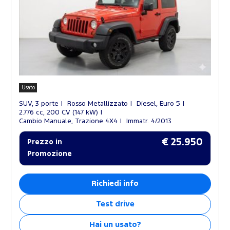
Usato
SUV, 3 porte
Rosso Metallizzato
Diesel, Euro 5
2.776 cc, 200 CV (147 kW)
Cambio Manuale, Trazione 4X4
Immatr. 4/2013
€ 25.950
Prezzo in
Promozione
Richiedi info
Test drive
Hai un usato?