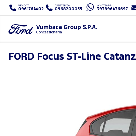
VENDITA
ASSISTENZA
WHATSAPP
0961764402
0968200055
393896436697
Vumbaca Group S.P.A.
Concessionaria
FORD
Focus ST-Line Catan