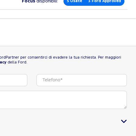
Focus
disponibili:
5
Usate
3
Ford Approved
l FordPartner per consentirci di evadere la tua richiesta. Per maggiori
vacy
della Ford.